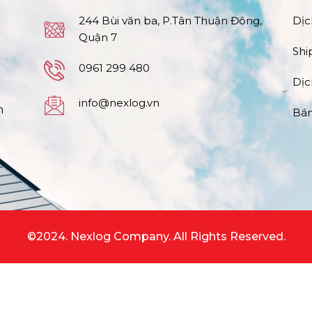
244 Bùi văn ba, P.Tân Thuận Đông,
Dịc
Quận 7
Shi
0961 299 480
Dịc
info@nexlog.vn
n
Bán
©2024. Nexlog Company. All Rights Reserved.