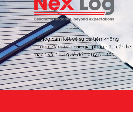
Nexlog cam kết về sự cải tiến không
ngừng, đảm bảo các giải pháp hậu cần liề
mạch và hiệu quả đến quý đối tác.