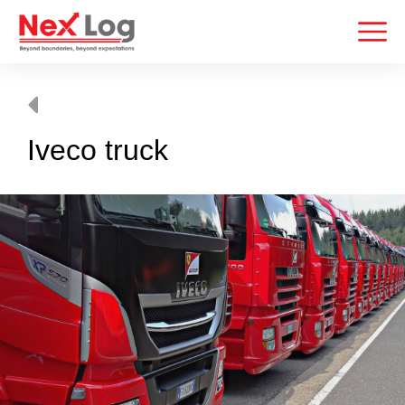
List of vehicles
Iveco truck