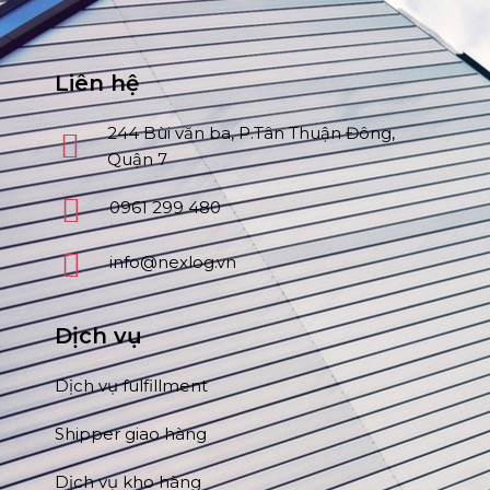
Liên hệ
244 Bùi văn ba, P.Tân Thuận Đông,
Quận 7
0961 299 480
info@nexlog.vn
Dịch vụ
Dịch vụ fulfillment
Shipper giao hàng
Dịch vụ kho hàng